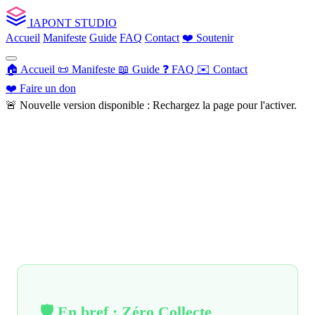
IA
PONT
STUDIO
Accueil
Manifeste
Guide
FAQ
Contact
❤️
Soutenir
🏠
Accueil
📜
Manifeste
📖
Guide
❓
FAQ
✉️
Contact
❤️
Faire un don
🚨 Nouvelle version disponible : Rechargez la page pour l'activer.
Politique de
Confidentialité
🛡️ En bref : Zéro Collecte