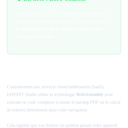
Nous n'avons pas de base de données utilisateur. Vos
documents ne sont jamais stockés sur nos serveurs.
L'application est livrée depuis la Suisse, mais
s'exécute chez vous.
1. Traitement des Données (Local
Processing)
Contrairement aux services cloud traditionnels (SaaS),
IAPONT Studio utilise la technologie
WebAssembly
pour
exécuter le code complexe (comme le parsing PDF ou le calcul
de tokens) directement dans votre navigateur.
Cela signifie que vos fichiers ne quittent jamais votre appareil.